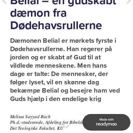
Belial – en gudskabt 
dæmon fra 
Dødehavsrullerne
Dæmonen Belial er mørkets fyrste i 
Dødehavsrullerne. Han regerer på 
jorden og er skabt af Gud til at 
vildlede menneskene. Men hans 
dage er talte: De mennesker, der 
følger lyset, vil en skønne dag 
bekæmpe Belial og besejre ham ved 
Guds hjælp i den endelige krig
Melissa Sayyad Bach
Ph.d.-studerende, Afdeling for Bibelsk Eksegese, 
Det Teologiske Fakultet, KU