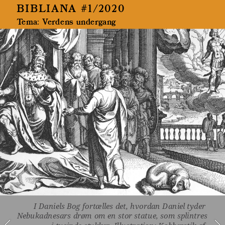
BIBLIANA #1/2020
Tema: Verdens undergang 
I Daniels Bog fortælles det, hvordan Daniel tyder 
Nebukadnesars drøm om en stor statue, som splintres 