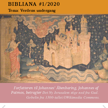
BIBLIANA #1/2020
Tema: Verdens undergang 
Forfatteren til Johannes’ Åbenbaring, Johannes af 
Patmos, betragter 
Det Ny Jerusalem stige ned fra Gud. 
Gobelin fra 1300-tallet.©Wikimedia Commons.