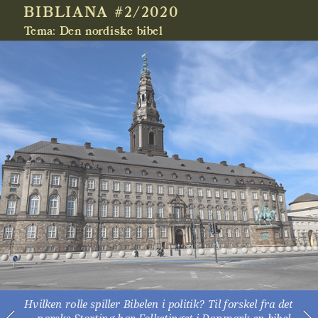
BIBLIANA #2/2020
Tema: Den nordiske bibel 
Hvilken rolle spiller Bibelen i politik? Til forskel fra det 
norske Storting har Folketinget i Danmark en bibel 