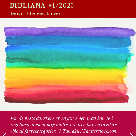
BIBLIANA #1/2023
Tema: Bibelens farver 
For de fleste danskere er en farve det, man kan se i 
regnbuen, men mange andre kulturer har en bredere 
vifte af farvekategorier. © Tama2u / Shutterstock.com.