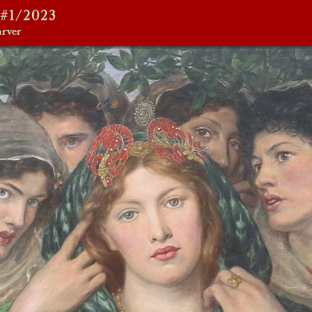
#1/2023
rver 