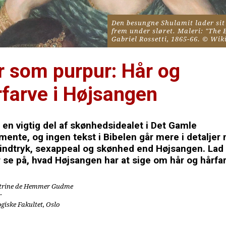
Den besungne Shulamit lader sit
frem under sløret. Maleri: "The 
Gabriel Rossetti, 1865-66. © W
r som purpur: Hår og 
rfarve i Højsangen
 en vigtig del af skønhedsidealet i Det Gamle 
ente, og ingen tekst i Bibelen går mere i detaljer 
indtryk, sexappeal og skønhed end Højsangen. Lad 
r se på, hvad Højsangen har at sige om hår og hårfa
trine de Hemmer Gudme
r
ogiske Fakultet, Oslo