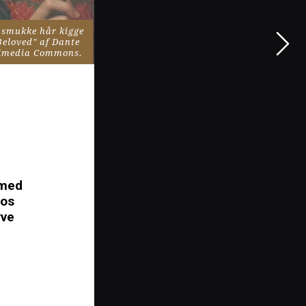
 smukke hår kigge 
Beloved" af Dante 
ikimedia Commons.
med 
os 
rve