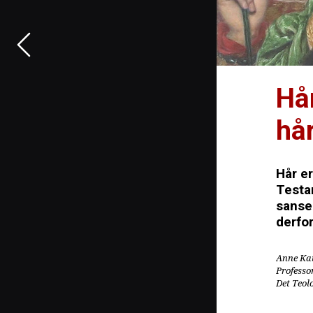
Hå
hå
Hår er
Testam
sanse
derfo
Anne Ka
Professo
Det Teol