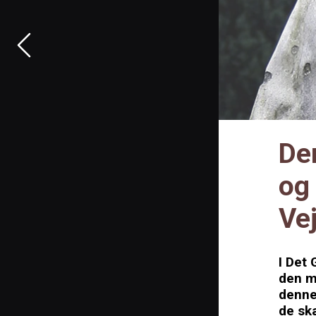
De
og 
Ve
I Det
den me
denne 
de sk