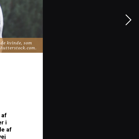
de kvinde, som 
af 
 i 
e af 
ej 