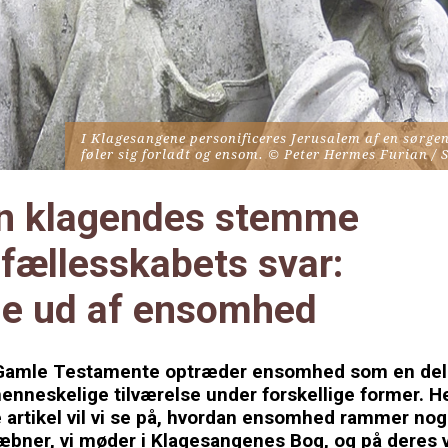
I Klagesangene personificeres Jerusalem af en sørgen
n klagendes stemme 
fællesskabets svar: 
je ud af ensomhed
 Gamle Testamente optræder ensomhed som en del 
nneskelige tilværelse under forskellige former. Her
artikel vil vi se på, hvordan ensomhed rammer nogl
æbner, vi møder i Klagesangenes Bog, og på deres v