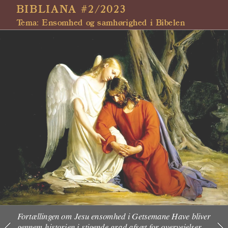
BIBLIANA #2/2023
Tema: Ensomhed og samhørighed i Bibelen 
Fortællingen om Jesu ensomhed i Getsemane Have bliver 
gennem historien i stigende grad afsæt for overvejelser 