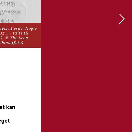
vsrullerne. Nogle 
.... talte til 
). © The Leon 
lbina (foto).
et kan 
get 