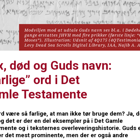
Modviljen mod at udtale Guds navn ses bl.a. i Dødeha
gange erstattes JHVH med fire prikker (første linje: “Og 
Moses”). Illustration: Udsnit af 4Q175 (4QTestimonia
Levy Dead Sea Scrolls Digital Library, IAA, Najib A. A
x, død og Guds navn: 
rlige” ord i Det 
mle Testamente
d være så farlige, at man ikke tør bruge dem? Ja, d
g det er der en del eksempler på i Det Gamle 
mente og i teksternes overleveringshistorie. Guds e
er det mest prominente, men der er også andre 