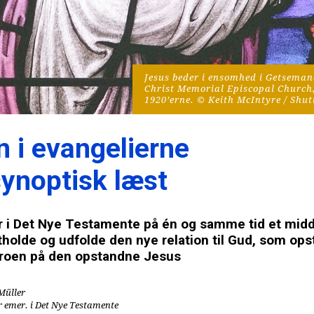
Jesus beder i ensomhed i Getsemane
Christ Memorial Episcopal Church,
1920’erne. © Keith McIntyre / Shut
 i evangelierne 
synoptisk læst
r i Det Nye Testamente på én og samme tid et middel
tholde og udfolde den nye relation til Gud, som opst
roen på den opstandne Jesus
Müller
r emer. i Det Nye Testamente