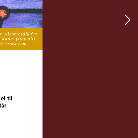
. Glasmosaik fra 
 Kauai (Hawaii), 
terstock.com.
 til 
år 