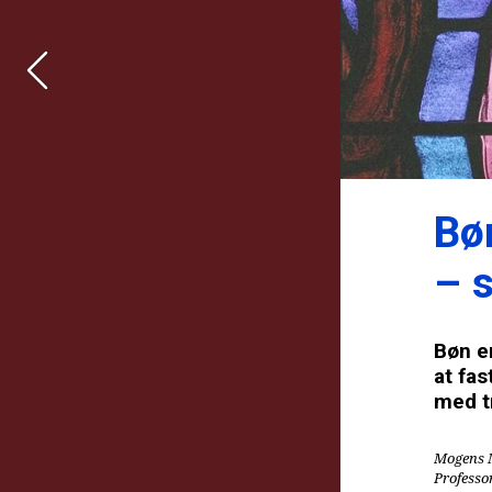
Bøn
– 
Bøn e
at fas
med t
Mogens 
Professo