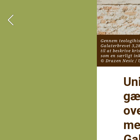
Gennem teologihist
Galaterbrevet 3,28
til at beskrive kr
som en særligt inkl
© Drazen Nesic / 
Un
gæ
ove
me
Ga