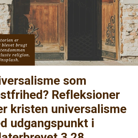
orien er 
 blevet brugt 
istendommen 
usiv religion. 
Unsplash.
iversalisme som 
stfrihed? Refleksioner 
r kristen universalisme 
d udgangspunkt i 
laterbrevet 3,28