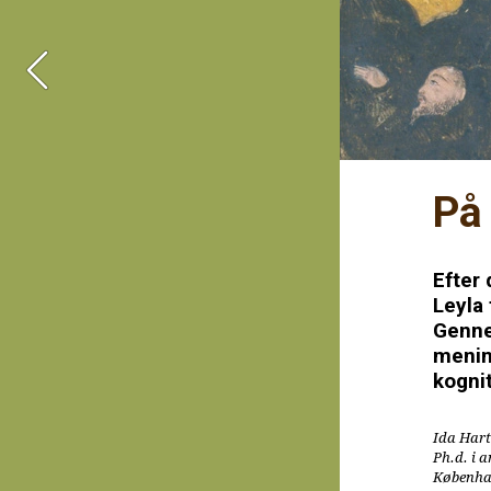
På
Efter 
Leyla 
Genne
mening
kognit
Ida Har
Ph.d. i 
Københav