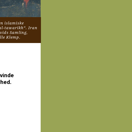
n islamiske 
l-tawarikh”. Iran 
vids Samling, 
lle Klemp.
vinde 
hed. 