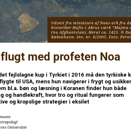
Udsnit fra miniature af Noas ark fra de
historiker Hafiz-i Abrus værk ”Majma a
(nu Afghanistan), Herat ca. 1425. © Da
København. Inv. nr. 8/2005. Foto: Perni
 flugt med profeten Noa
det fejlslagne kup i Tyrkiet i 2016 må den tyrkiske k
flygte til USA, mens hun navigerer i frygt og usikker
m bl.a. bøn og læsning i Koranen finder hun både 
 og handlekraft, hvor tro og ritual fungerer som 
ive og kropslige strategier i eksilet
tmann
antropologi
ns Universitet